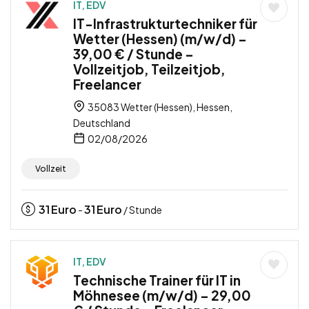
IT, EDV
IT-Infrastrukturtechniker für
Wetter (Hessen) (m/w/d) –
39,00 € / Stunde –
Vollzeitjob, Teilzeitjob,
Freelancer
35083 Wetter (Hessen), Hessen,
Deutschland
02/08/2026
Vollzeit
31
Euro
31
Euro
-
/ Stunde
IT, EDV
Technische Trainer für IT in
Möhnesee (m/w/d) – 29,00