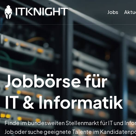
Jobs
Aktue
Jobbörse für
IT & Informatik
Finde im bundesweiten Stellenmarkt für IT und Inf
Job oder suche geeignete Talente im Kandidatenp