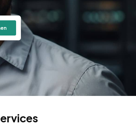
hen
ervices