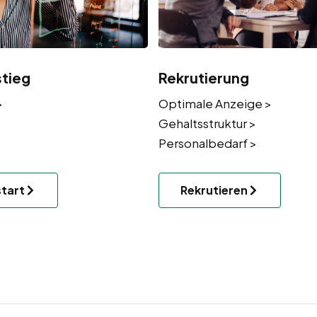
stieg
Rekrutierung
>
Optimale Anzeige >
Gehaltsstruktur >
Personalbedarf >
start
Rekrutieren