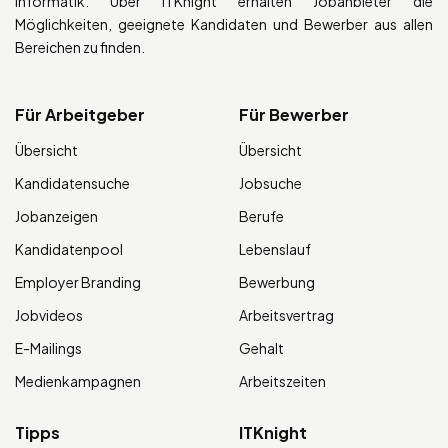
Informatik. Über ITKnight erhalten Jobanbieter die
Möglichkeiten, geeignete Kandidaten und Bewerber aus allen
Bereichen zu finden.
Für Arbeitgeber
Für Bewerber
Übersicht
Übersicht
Kandidatensuche
Jobsuche
Jobanzeigen
Berufe
Kandidatenpool
Lebenslauf
Employer Branding
Bewerbung
Jobvideos
Arbeitsvertrag
E-Mailings
Gehalt
Medienkampagnen
Arbeitszeiten
Tipps
ITKnight