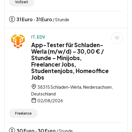
Vollzeit
31
Euro
31
Euro
-
/ Stunde
IT, EDV
App-Tester für Schladen-
Werla (m/w/d) – 30,00 € /
Stunde – Minijobs,
Freelancer Jobs,
Studentenjobs, Homeoffice
Jobs
38315 Schladen-Werla, Niedersachsen,
Deutschland
02/08/2026
Freelance
30
Euro
30
Euro
-
/ Stunde