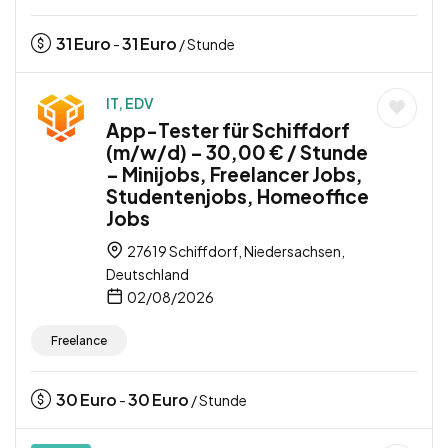
31
Euro
31
Euro
-
/ Stunde
IT, EDV
App-Tester für Schiffdorf
(m/w/d) – 30,00 € / Stunde
– Minijobs, Freelancer Jobs,
Studentenjobs, Homeoffice
Jobs
27619 Schiffdorf, Niedersachsen,
Deutschland
02/08/2026
Freelance
30
Euro
30
Euro
-
/ Stunde