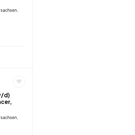
rsachsen,
w/d)
ncer,
rsachsen,