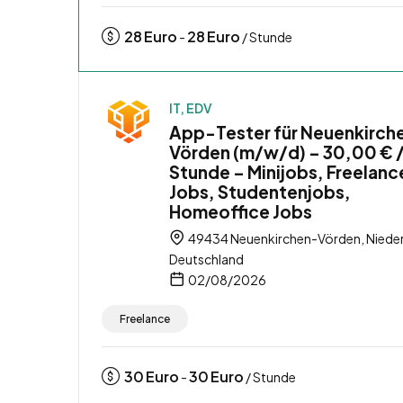
28
Euro
28
Euro
-
/ Stunde
IT, EDV
App-Tester für Neuenkirch
Vörden (m/w/d) – 30,00 € 
Stunde – Minijobs, Freelanc
Jobs, Studentenjobs,
Homeoffice Jobs
49434 Neuenkirchen-Vörden, Niede
Deutschland
02/08/2026
Freelance
30
Euro
30
Euro
-
/ Stunde