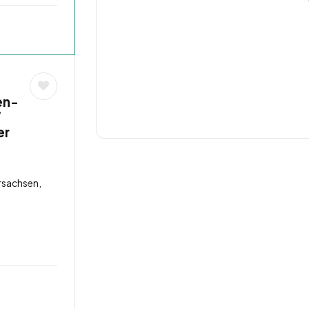
en-
/
er
rsachsen,