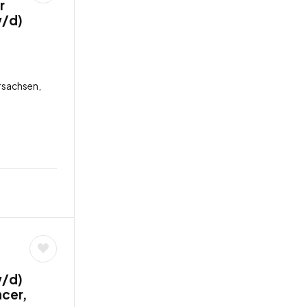
r
w/d)
rsachsen,
w/d)
ncer,