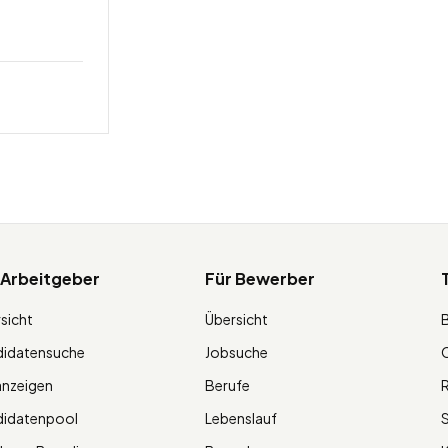
 Arbeitgeber
Für Bewerber
sicht
Übersicht
didatensuche
Jobsuche
O
anzeigen
Berufe
R
didatenpool
Lebenslauf
S