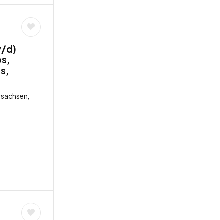
w/d)
bs,
s,
rsachsen,