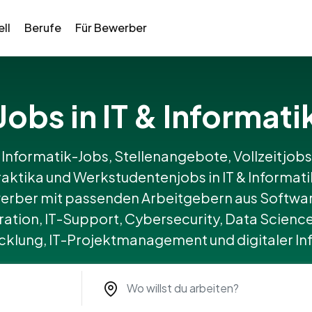
ll
Berufe
Für Bewerber
Jobs in IT & Informati
 Informatik-Jobs, Stellenangebote, Vollzeitjobs,
aktika und Werkstudentenjobs in IT & Informati
erber mit passenden Arbeitgebern aus Softwa
ation, IT-Support, Cybersecurity, Data Science
lung, IT-Projektmanagement und digitaler Inf