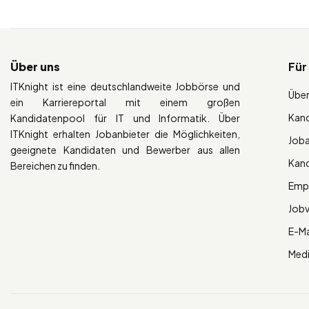
Über uns
Für
ITKnight ist eine deutschlandweite Jobbörse und
Über
ein Karriereportal mit einem großen
Kan
Kandidatenpool für IT und Informatik. Über
ITKnight erhalten Jobanbieter die Möglichkeiten,
Job
geeignete Kandidaten und Bewerber aus allen
Kan
Bereichen zu finden.
Empl
Job
E-Ma
Med