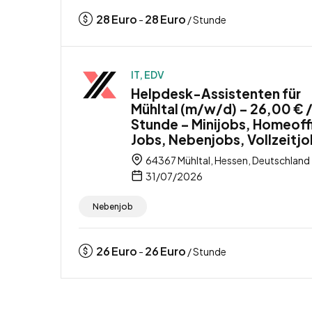
28
Euro
28
Euro
-
/ Stunde
IT, EDV
Helpdesk-Assistenten für
Mühltal (m/w/d) – 26,00 € 
Stunde – Minijobs, Homeoff
Jobs, Nebenjobs, Vollzeitj
64367 Mühltal, Hessen, Deutschland
31/07/2026
Nebenjob
26
Euro
26
Euro
-
/ Stunde