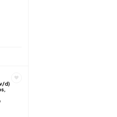
w/d)
bs,
e