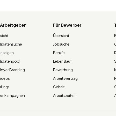
 Arbeitgeber
Für Bewerber
sicht
Übersicht
didatensuche
Jobsuche
O
anzeigen
Berufe
R
didatenpool
Lebenslauf
S
oyer Branding
Bewerbung
K
videos
Arbeitsvertrag
M
ilings
Gehalt
ienkampagnen
Arbeitszeiten
A