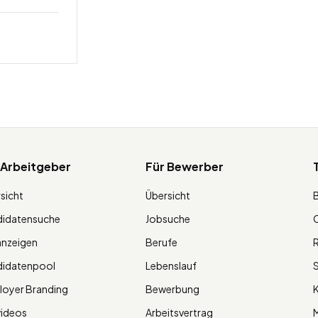
 Arbeitgeber
Für Bewerber
sicht
Übersicht
didatensuche
Jobsuche
O
anzeigen
Berufe
R
didatenpool
Lebenslauf
S
oyer Branding
Bewerbung
K
videos
Arbeitsvertrag
M