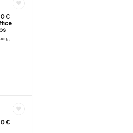
00 €
ffice
obs
berg,
00 €