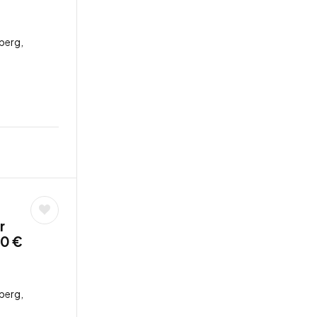
berg,
r
0 €
berg,