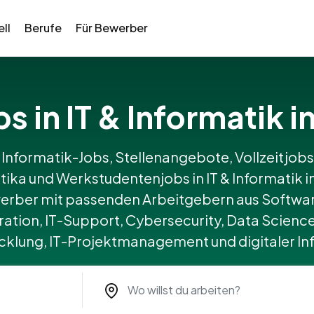
ll
Berufe
Für Bewerber
obs in IT & Informatik
 Informatik-Jobs, Stellenangebote, Vollzeitjobs,
tika und Werkstudentenjobs in IT & Informati
erber mit passenden Arbeitgebern aus Softwa
ation, IT-Support, Cybersecurity, Data Science
lung, IT-Projektmanagement und digitaler Inf