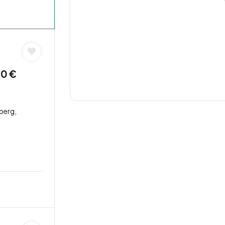
00 €
berg,