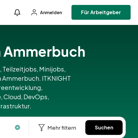
Für Arbeitgeber
Anmelden
 in Ammerbuch
 Teilzeitjobs, Minijobs,
k in Ammerbuch. ITKNIGHT
reentwicklung,
, Cloud, DevOps,
rastruktur.
Mehr filtern
Suchen