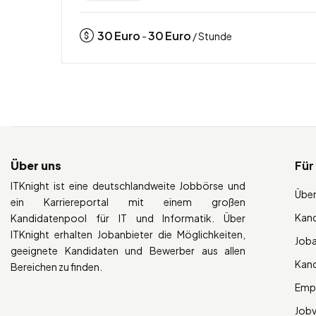
30
Euro
30
Euro
-
/ Stunde
Über uns
Für
ITKnight ist eine deutschlandweite Jobbörse und
Über
ein Karriereportal mit einem großen
Kan
Kandidatenpool für IT und Informatik. Über
ITKnight erhalten Jobanbieter die Möglichkeiten,
Job
geeignete Kandidaten und Bewerber aus allen
Kan
Bereichen zu finden.
Empl
Job