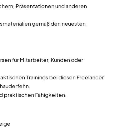
chern, Präsentationen und anderen
gsmaterialien gemäß den neuesten
sen für Mitarbeiter, Kunden oder
ktischen Trainings bei diesen Freelancer
trhauderfehn.
d praktischen Fähigkeiten.
eige