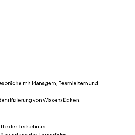
espräche mit Managern, Teamleitern und
entifizierung von Wissenslücken.
tte der Teilnehmer.
 Bewertung des Lernerfolgs.