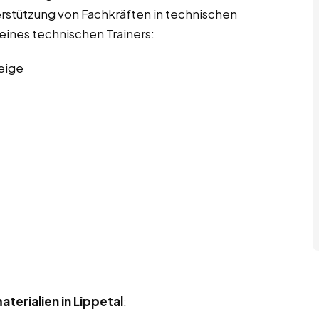
rstützung von Fachkräften in technischen
 eines technischen Trainers:
eige
terialien in Lippetal
: