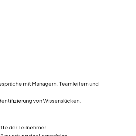
espräche mit Managern, Teamleitern und
entifizierung von Wissenslücken.
tte der Teilnehmer.
 Bewertung des Lernerfolgs.