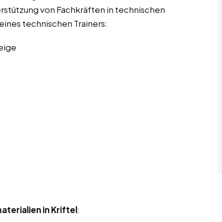
rstützung von Fachkräften in technischen
 eines technischen Trainers:
eige
erialien in Kriftel
: