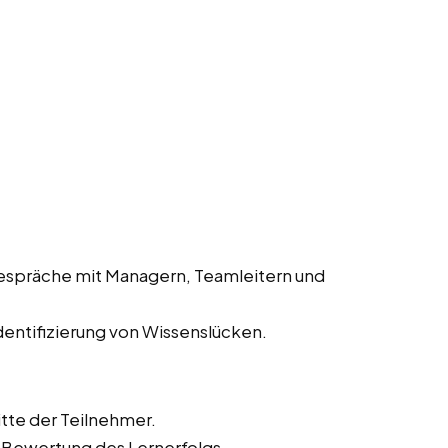
espräche mit Managern, Teamleitern und
entifizierung von Wissenslücken.
tte der Teilnehmer.
 Bewertung des Lernerfolgs.