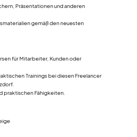
chern, Präsentationen und anderen
gsmaterialien gemäß den neuesten
sen für Mitarbeiter, Kunden oder
ktischen Trainings bei diesen Freelancer
zdorf.
d praktischen Fähigkeiten.
eige