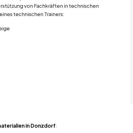
rstützung von Fachkräften in technischen
 eines technischen Trainers:
eige
aterialien in Donzdorf
: