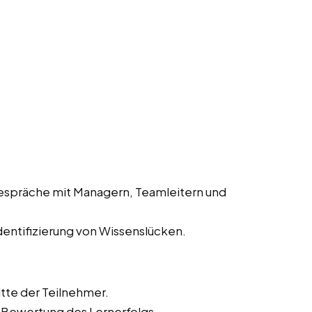
espräche mit Managern, Teamleitern und
entifizierung von Wissenslücken.
tte der Teilnehmer.
 Bewertung des Lernerfolgs.