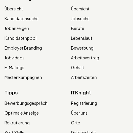
Übersicht
Übersicht
Kandidatensuche
Jobsuche
Jobanzeigen
Berufe
Kandidatenpool
Lebenslauf
Employer Branding
Bewerbung
Jobvideos
Arbeitsvertrag
E-Mailings
Gehalt
Medienkampagnen
Arbeitszeiten
Tipps
ITKnight
Bewerbungsgespräch
Registrierung
Optimale Anzeige
Über uns
Rekrutierung
Orte
Soft Skills
Datenschutz