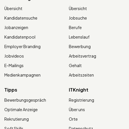
Übersicht
Übersicht
Kandidatensuche
Jobsuche
Jobanzeigen
Berufe
Kandidatenpool
Lebenslauf
Employer Branding
Bewerbung
Jobvideos
Arbeitsvertrag
E-Mailings
Gehalt
Medienkampagnen
Arbeitszeiten
Tipps
ITKnight
Bewerbungsgespräch
Registrierung
Optimale Anzeige
Über uns
Rekrutierung
Orte
Soft Skills
Datenschutz