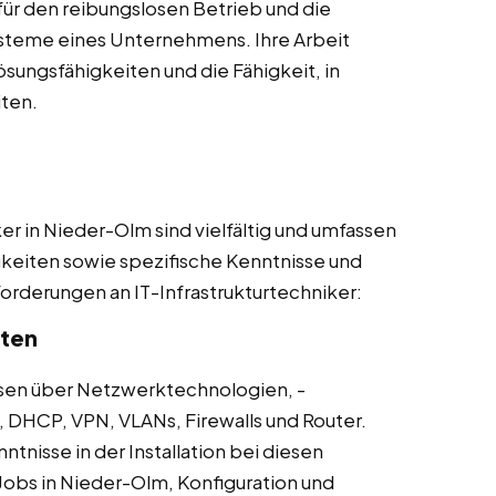
für den reibungslosen Betrieb und die
ysteme eines Unternehmens. Ihre Arbeit
sungsfähigkeiten und die Fähigkeit, in
ten.
er in Nieder-Olm sind vielfältig und umfassen
gkeiten sowie spezifische Kenntnisse und
nforderungen an IT-Infrastrukturtechniker:
iten
sen über Netzwerktechnologien, -
, DHCP, VPN, VLANs, Firewalls und Router.
ntnisse in der Installation bei diesen
 Jobs in Nieder-Olm, Konfiguration und