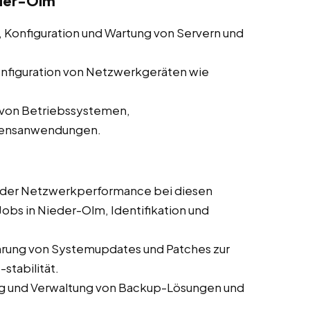
eder-Olm
n, Konfiguration und Wartung von Servern und
nfiguration von Netzwerkgeräten wie
n von Betriebssystemen,
hmensanwendungen.
er Netzwerkperformance bei diesen
 Jobs in Nieder-Olm, Identifikation und
rung von Systemupdates und Patches zur
stabilität.
 und Verwaltung von Backup-Lösungen und