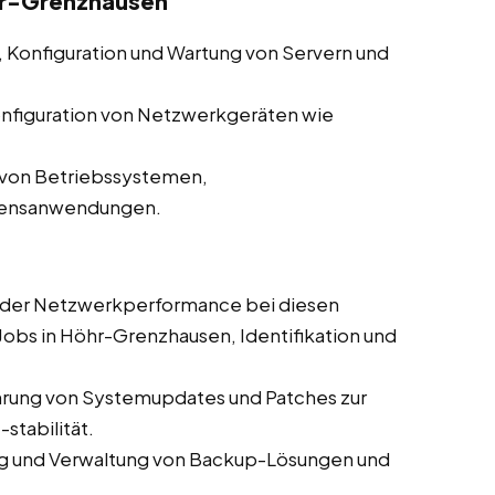
öhr-Grenzhausen
n, Konfiguration und Wartung von Servern und
nfiguration von Netzwerkgeräten wie
n von Betriebssystemen,
hmensanwendungen.
er Netzwerkperformance bei diesen
 Jobs in Höhr-Grenzhausen, Identifikation und
rung von Systemupdates und Patches zur
stabilität.
 und Verwaltung von Backup-Lösungen und