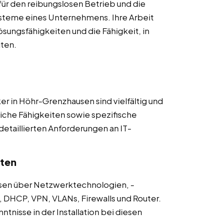
für den reibungslosen Betrieb und die
ysteme eines Unternehmens. Ihre Arbeit
sungsfähigkeiten und die Fähigkeit, in
ten.
er in Höhr-Grenzhausen sind vielfältig und
iche Fähigkeiten sowie spezifische
 detaillierten Anforderungen an IT-
iten
sen über Netzwerktechnologien, -
, DHCP, VPN, VLANs, Firewalls und Router.
ntnisse in der Installation bei diesen