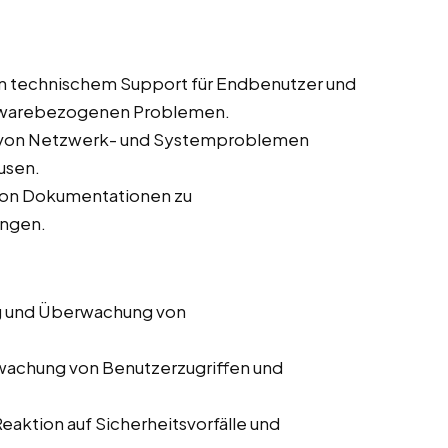
on technischem Support für Endbenutzer und
ftwarebezogenen Problemen.
e von Netzwerk- und Systemproblemen
usen.
 von Dokumentationen zu
ungen.
 und Überwachung von
achung von Benutzerzugriffen und
Reaktion auf Sicherheitsvorfälle und