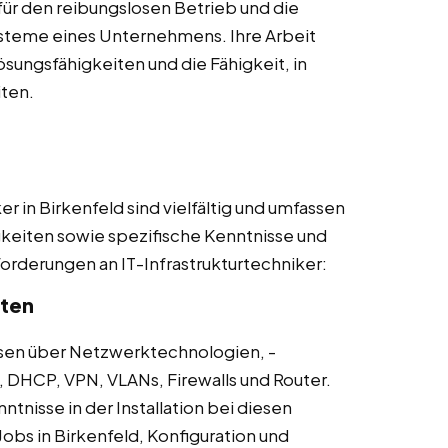
für den reibungslosen Betrieb und die
ysteme eines Unternehmens. Ihre Arbeit
sungsfähigkeiten und die Fähigkeit, in
ten.
r in Birkenfeld sind vielfältig und umfassen
gkeiten sowie spezifische Kenntnisse und
nforderungen an IT-Infrastrukturtechniker:
iten
sen über Netzwerktechnologien, -
, DHCP, VPN, VLANs, Firewalls und Router.
ntnisse in der Installation bei diesen
Jobs in Birkenfeld, Konfiguration und