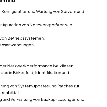
kenfeld
n, Konfiguration und Wartung von Servern und
nfiguration von Netzwerkgeräten wie
n von Betriebssystemen,
hmensanwendungen.
er Netzwerkperformance bei diesen
Jobs in Birkenfeld, Identifikation und
rung von Systemupdates und Patches zur
stabilität.
 und Verwaltung von Backup-Lösungen und