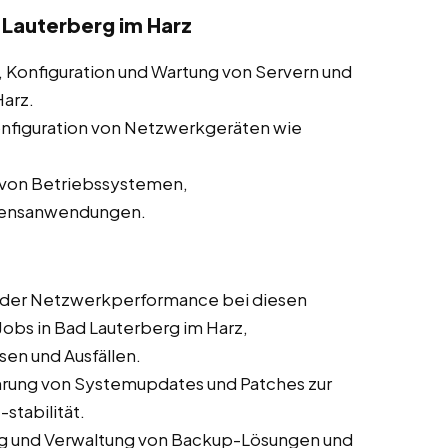
d Lauterberg im Harz
n, Konfiguration und Wartung von Servern und
Harz.
nfiguration von Netzwerkgeräten wie
n von Betriebssystemen,
hmensanwendungen.
er Netzwerkperformance bei diesen
 Jobs in Bad Lauterberg im Harz,
en und Ausfällen.
rung von Systemupdates und Patches zur
stabilität.
 und Verwaltung von Backup-Lösungen und