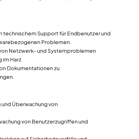
on technischem Support für Endbenutzer und
ftwarebezogenen Problemen.
e von Netzwerk- und Systemproblemen
 im Harz.
 von Dokumentationen zu
ungen.
 und Überwachung von
achung von Benutzerzugriffen und
Reaktion auf Sicherheitsvorfälle und