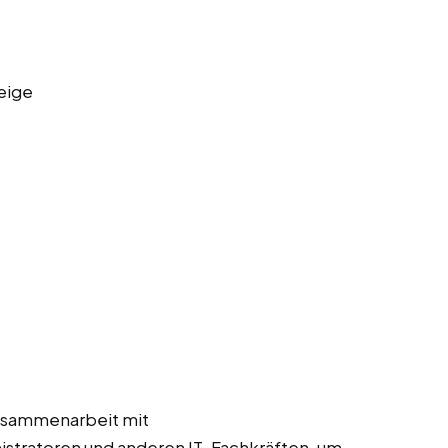
eige
usammenarbeit mit
stratoren und anderen IT-Fachkräften, um