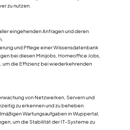
ver zu nutzen.
aller eingehenden Anfragen und deren
m.
sierung und Pflege einer Wissensdatenbank
gen bei diesen Minijobs, Homeoffice Jobs,
, um die Effizienz bei wiederkehrenden
erwachung von Netzwerken, Servern und
zeitig zu erkennen und zu beheben.
elmäßigen Wartungsaufgaben in Wuppertal,
en, um die Stabilität der IT-Systeme zu