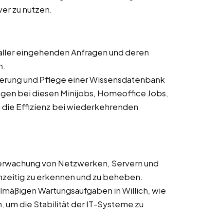
ver zu nutzen.
aller eingehenden Anfragen und deren
m.
sierung und Pflege einer Wissensdatenbank
gen bei diesen Minijobs, Homeoffice Jobs,
m die Effizienz bei wiederkehrenden
erwachung von Netzwerken, Servern und
zeitig zu erkennen und zu beheben.
lmäßigen Wartungsaufgaben in Willich, wie
um die Stabilität der IT-Systeme zu