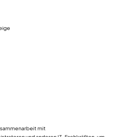
eige
usammenarbeit mit
stratoren und anderen IT-Fachkräften, um