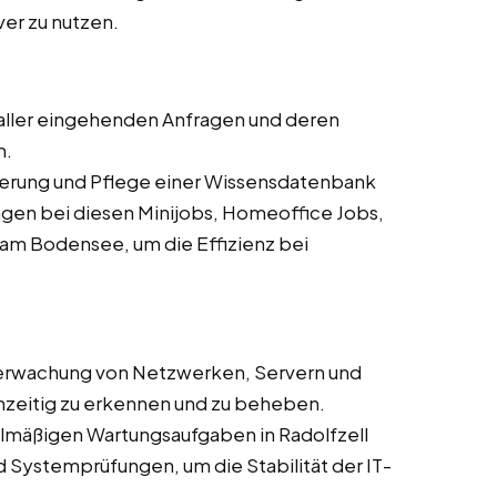
ver zu nutzen.
aller eingehenden Anfragen und deren
m.
sierung und Pflege einer Wissensdatenbank
gen bei diesen Minijobs, Homeoffice Jobs,
 am Bodensee, um die Effizienz bei
erwachung von Netzwerken, Servern und
zeitig zu erkennen und zu beheben.
elmäßigen Wartungsaufgaben in Radolfzell
Systemprüfungen, um die Stabilität der IT-