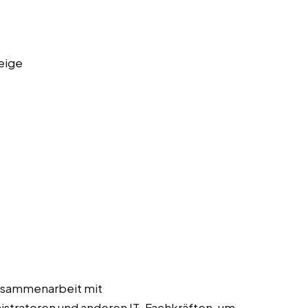
eige
usammenarbeit mit
stratoren und anderen IT-Fachkräften, um