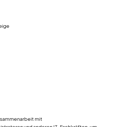
eige
usammenarbeit mit
stratoren und anderen IT-Fachkräften, um