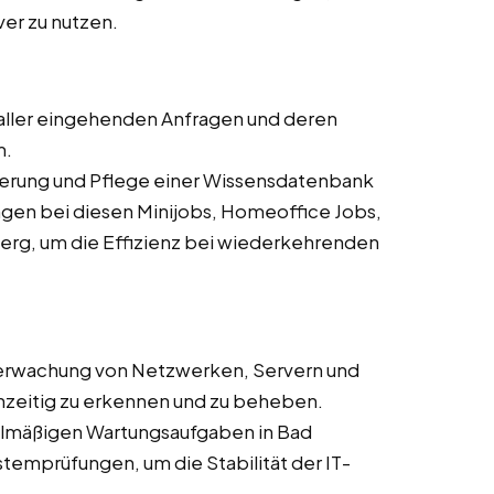
ver zu nutzen.
aller eingehenden Anfragen und deren
m.
sierung und Pflege einer Wissensdatenbank
gen bei diesen Minijobs, Homeoffice Jobs,
erg, um die Effizienz bei wiederkehrenden
erwachung von Netzwerken, Servern und
zeitig zu erkennen und zu beheben.
elmäßigen Wartungsaufgaben in Bad
emprüfungen, um die Stabilität der IT-