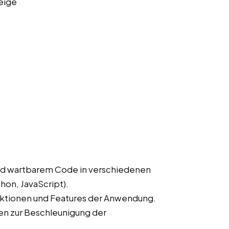
eige
nd wartbarem Code in verschiedenen
hon, JavaScript).
ktionen und Features der Anwendung.
en zur Beschleunigung der