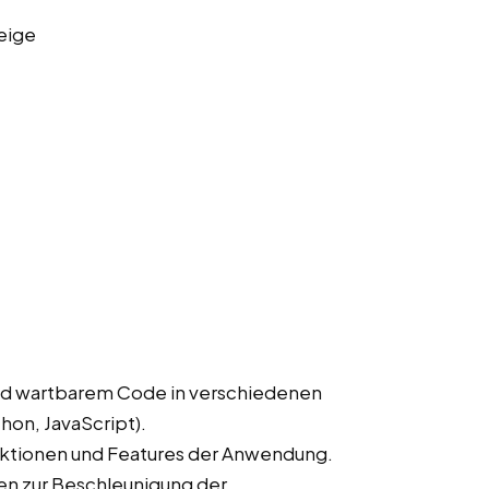
eige
nd wartbarem Code in verschiedenen
hon, JavaScript).
ktionen und Features der Anwendung.
en zur Beschleunigung der