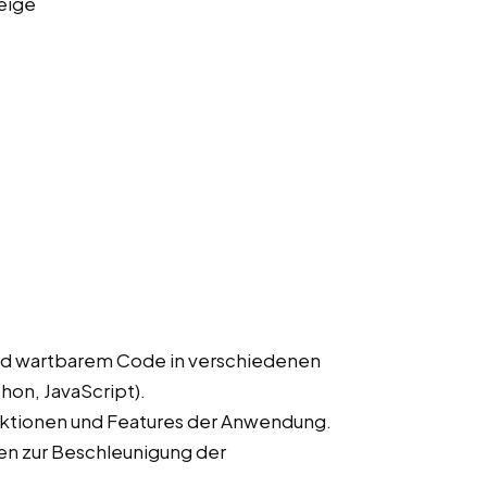
eige
nd wartbarem Code in verschiedenen
hon, JavaScript).
ktionen und Features der Anwendung.
en zur Beschleunigung der