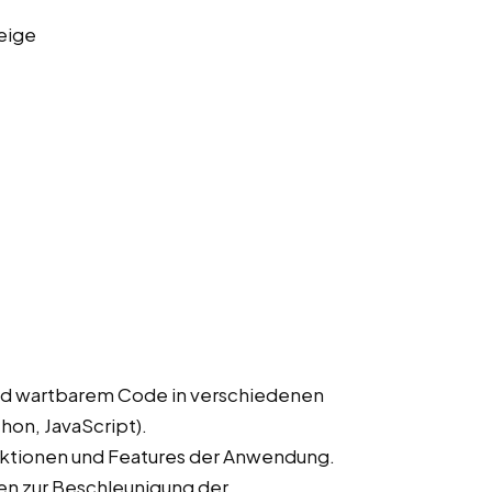
eige
nd wartbarem Code in verschiedenen
hon, JavaScript).
ktionen und Features der Anwendung.
en zur Beschleunigung der