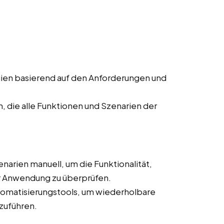
gien basierend auf den Anforderungen und
n, die alle Funktionen und Szenarien der
narien manuell, um die Funktionalität,
er Anwendung zu überprüfen.
utomatisierungstools, um wiederholbare
hzuführen.