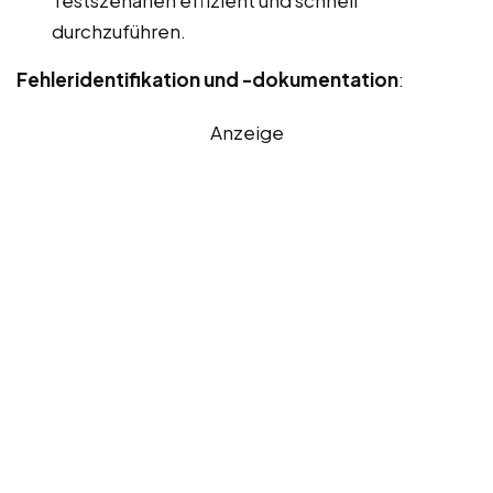
Testszenarien effizient und schnell
durchzuführen.
Fehleridentifikation und -dokumentation
:
Anzeige